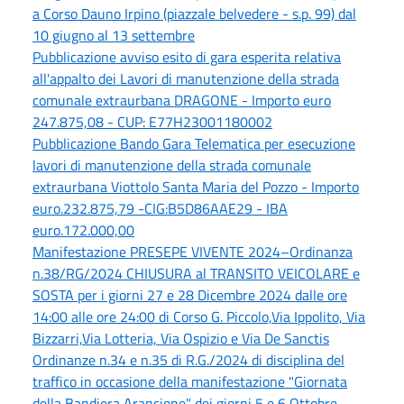
a Corso Dauno Irpino (piazzale belvedere - s.p. 99) dal
10 giugno al 13 settembre
Pubblicazione avviso esito di gara esperita relativa
all'appalto dei Lavori di manutenzione della strada
comunale extraurbana DRAGONE - Importo euro
247.875,08 - CUP: E77H23001180002
Pubblicazione Bando Gara Telematica per esecuzione
lavori di manutenzione della strada comunale
extraurbana Viottolo Santa Maria del Pozzo - Importo
euro.232.875,79 -CIG:B5D86AAE29 - IBA
euro.172.000,00
Manifestazione PRESEPE VIVENTE 2024–Ordinanza
n.38/RG/2024 CHIUSURA al TRANSITO VEICOLARE e
SOSTA per i giorni 27 e 28 Dicembre 2024 dalle ore
14:00 alle ore 24:00 di Corso G. Piccolo,Via Ippolito, Via
Bizzarri,Via Lotteria, Via Ospizio e Via De Sanctis
Ordinanze n.34 e n.35 di R.G./2024 di disciplina del
traffico in occasione della manifestazione "Giornata
della Bandiera Arancione" dei giorni 5 e 6 Ottobre