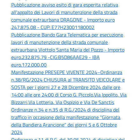
Pubblicazione avviso esito di gara esperita relativa
all'appalto dei Lavori di manutenzione della strada
comunale extraurbana DRAGONE - Importo euro
247.875,08 - CUP: E77H23001180002
Pubblicazione Bando Gara Telematica per esecuzione
lavori di manutenzione della strada comunale
extraurbana Viottolo Santa Maria del Pozzo - Importo
euro.232.875,79 -CIG:B5D86AAE29 - IBA
euro.172.000,00
Manifestazione PRESEPE VIVENTE 2024–Ordinanza
n.38/RG/2024 CHIUSURA al TRANSITO VEICOLARE e
SOSTA per i giorni 27 e 28 Dicembre 2024 dalle ore
14:00 alle ore 24:00 di Corso G. Piccolo,Via Ippolito, Via
Bizzarri,Via Lotteria, Via Ospizio e Via De Sanctis
Ordinanze n.34 e n.35 di R.G./2024 di disciplina del
traffico in occasione della manifestazione "Giornata
della Bandiera Arancione" dei giorni 5 e 6 Ottobre
2024
Ordinanza n.11 di R.G. del 30.05.2024 di disciplina del