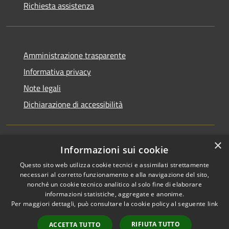
Richiesta assistenza
Amministrazione trasparente
Informativa privacy
Note legali
Dichiarazione di accessibilità
×
Informazioni sui cookie
RSS
Copyright © 2026 • Comune di
Questo sito web utilizza cookie tecnici e assimilati strettamente
Accessibilità
Rocchetta Sant'Antonio •
necessari al corretto funzionamento e alla navigazione del sito,
Privacy
Municipium
Powered by
•
nonché un cookie tecnico analitico al solo fine di elaborare
Cookie
Accesso redazione
informazioni statistiche, aggregate e anonime.
Mappa del sito
Per maggiori dettagli, può consultare la cookie policy al seguente
link
Extranet
RIFIUTA TUTTO
ACCETTA TUTTO