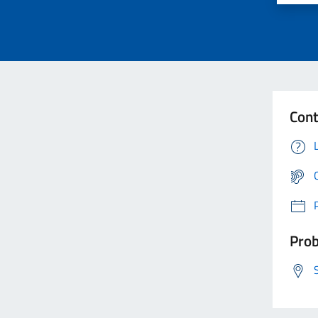
Cont
Prob