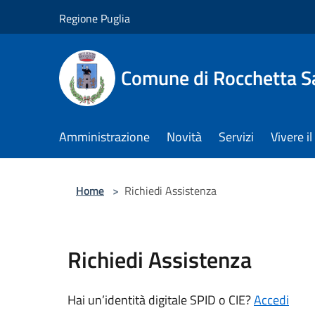
Salta al contenuto principale
Regione Puglia
Comune di Rocchetta S
Amministrazione
Novità
Servizi
Vivere 
Home
>
Richiedi Assistenza
Richiedi Assistenza
Hai un’identità digitale SPID o CIE?
Accedi