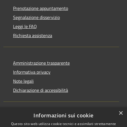
Prenotazione appuntamento
Segnalazione disservizio
Leggi le FAQ
Richiesta assistenza
Amministrazione trasparente
Informativa privacy
Note legali
Dichiarazione di accessibilità
×
Informazioni sui cookie
RSS
Copyright © 2026 • Comune di
Questo sito web utilizza cookie tecnici e assimilati strettamente
Accessibilità
Rocchetta Sant'Antonio •