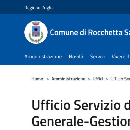
Salta al contenuto principale
Regione Puglia
Comune di Rocchetta S
Amministrazione
Novità
Servizi
Vivere 
Home
>
Amministrazione
>
Uffici
>
Ufficio S
Ufficio Servizio 
Generale-Gestion