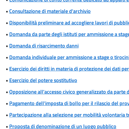
•
Consultazione di materiale d'archivio
•
Disponibilità preliminare ad accogliere lavori di pubblic
•
Domanda da parte degli istituti per ammissione a stage
•
Domanda di risarcimento danni
•
Domanda individuale per ammissione a stage o tirocin
•
Esercizio dei diritti in materia di protezione dei dati pe
•
Esercizio del potere sostitutivo
•
Opposizione all'accesso civico generalizzato da parte d
•
Pagamento dell'imposta di bollo per il rilascio del pr
•
Partecipazione alla selezione per mobilità volontaria tr
•
Proposta di denominazione di un luogo pubblico