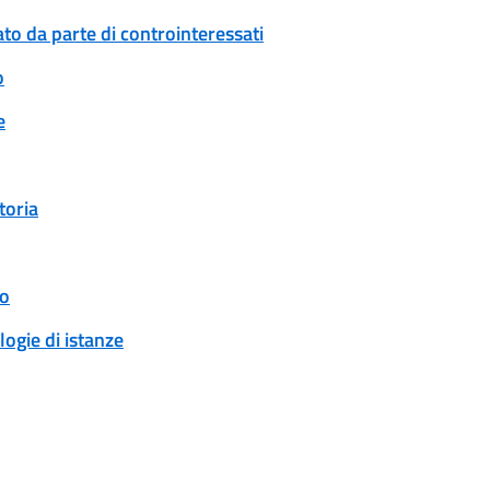
to da parte di controinteressati
o
e
toria
to
logie di istanze