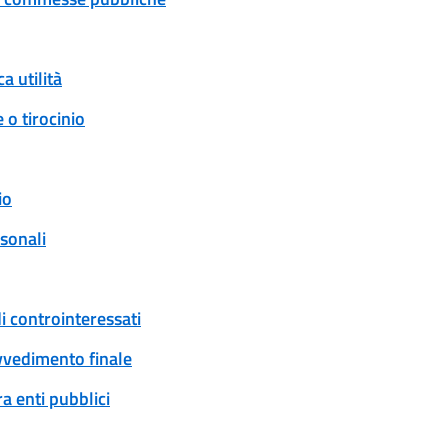
a utilità
 o tirocinio
io
rsonali
i controinteressati
ovvedimento finale
a enti pubblici