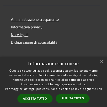
Amministrazione trasparente
Informativa privacy
Note legali
Dichiarazione di accessibilità
×
Informazioni sui cookie
RSS
Copyright © 2026 • Comune di
Questo sito web utilizza cookie tecnici e assimilati strettamente
Accessibilità
Rocchetta Sant'Antonio •
necessari al corretto funzionamento e alla navigazione del sito,
Privacy
Municipium
Powered by
•
nonché un cookie tecnico analitico al solo fine di elaborare
Cookie
Accesso redazione
informazioni statistiche, aggregate e anonime.
Mappa del sito
Per maggiori dettagli, può consultare la cookie policy al seguente
link
Extranet
RIFIUTA TUTTO
ACCETTA TUTTO
Intranet