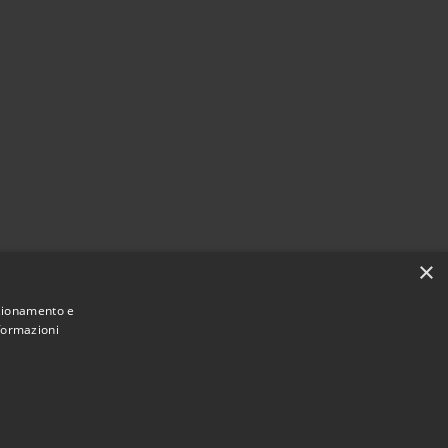
×
nzionamento e
nformazioni
Municipium
ne di Rocchetta Sant'Antonio • Powered by
•
Accesso redazione