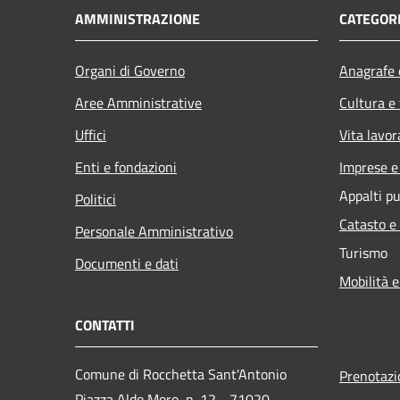
AMMINISTRAZIONE
CATEGORI
Organi di Governo
Anagrafe e
Aree Amministrative
Cultura e
Uffici
Vita lavor
Enti e fondazioni
Imprese 
Appalti pu
Politici
Catasto e
Personale Amministrativo
Turismo
Documenti e dati
Mobilità e
CONTATTI
Comune di Rocchetta Sant'Antonio
Prenotaz
Piazza Aldo Moro, n. 12 - 71020