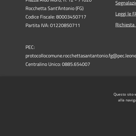
Segnalazi
Rocchetta Sant'Antonio (FG)
Leggi le 
Codice Fiscale: 80003450717
Richiesta
Partita IVA: 01220850711
PEC:
protocollocomune.rocchettasantantonio.fg@pec.leone
Centralino Unico: 0885.654007
Codice Univoco: UFU9T9
Codice IPA: c_h467
Questo sito 
alla navig
RSS
Accessibilità
Privacy
Cookie
Mappa de
Intranet
Cittadino