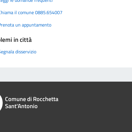
Chiama il comune 0885.654007
Prenota un appuntamento
lemi in città
Segnala disservizio
Comune di Rocchetta
Sant'Antonio