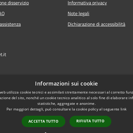
one disservizio
Informativa privacy
FAQ
Note legali
 assistenza
Dichiarazione di accessibilità
t.it
Informazioni sui cookie
web utilizza cookie tecnici e assimilati strettamente necessari al corretto fu
azione del sito, nonché un cookie tecnico analitico al solo fine di elaborare i
statistiche, aggregate e anonime.
Per maggiori dettagli, può consultare la cookie policy al seguente
link
RIFIUTA TUTTO
ACCETTA TUTTO
l sito
Copyright © 2026 • Comu
Extranet