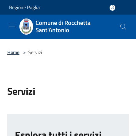
Salta al contenuto principale
Regione Puglia
Comune di Rocchetta
Sant'Antonio
Home
>
Servizi
Servizi
Esplora tutti i servizi