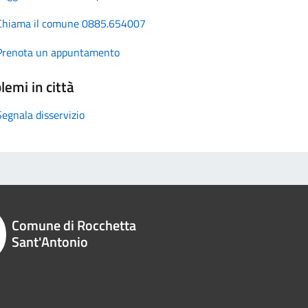
Chiama il comune 0885.654007
Prenota un appuntamento
lemi in città
Segnala disservizio
Comune di Rocchetta
Sant'Antonio