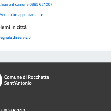
Chiama il comune 0885.654007
Prenota un appuntamento
lemi in città
Segnala disservizio
Comune di Rocchetta
Sant'Antonio
E DI SERVIZIO