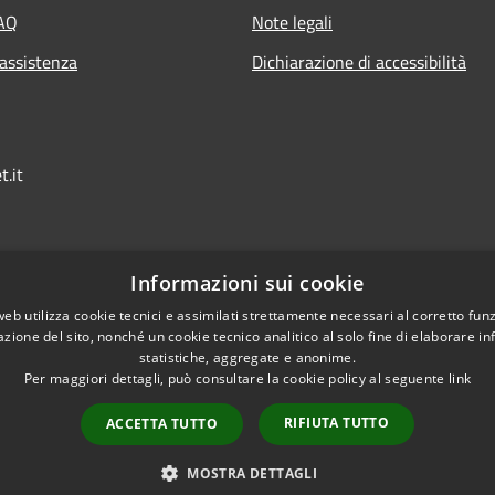
FAQ
Note legali
 assistenza
Dichiarazione di accessibilità
t.it
Informazioni sui cookie
web utilizza cookie tecnici e assimilati strettamente necessari al corretto fu
azione del sito, nonché un cookie tecnico analitico al solo fine di elaborare i
statistiche, aggregate e anonime.
Per maggiori dettagli, può consultare la cookie policy al seguente
link
RIFIUTA TUTTO
ACCETTA TUTTO
l sito
Copyright © 2026 • Comu
Extranet
MOSTRA DETTAGLI