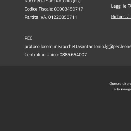
Rocchetta Sant'Antonio (FG)
Leggi le 
Codice Fiscale: 80003450717
Richiesta
Partita IVA: 01220850711
PEC:
protocollocomune.rocchettasantantonio.fg@pec.leone
Centralino Unico: 0885.654007
Codice Univoco: UFU9T9
Codice IPA: c_h467
Questo sito 
alla navig
RSS
Accessibilità
Privacy
Cookie
Mappa de
Intranet
Cittadino