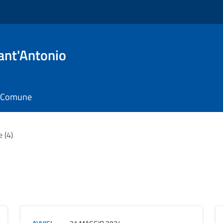
ant'Antonio
il Comune
e (4)