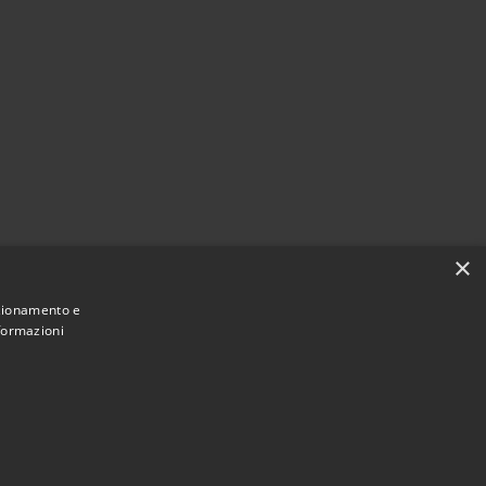
×
nzionamento e
nformazioni
Municipium
ne di Rocchetta Sant'Antonio • Powered by
•
Accesso redazione