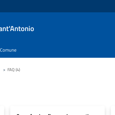
ant'Antonio
il Comune
>
FAQ (4)