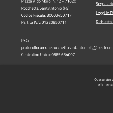
Piazza Aldo Moro, n. 12 - 71020
Segnalazi
Rocchetta Sant'Antonio (FG)
Leggi le 
Codice Fiscale: 80003450717
Richiesta
Partita IVA: 01220850711
PEC:
protocollocomune.rocchettasantantonio.fg@pec.leone
Centralino Unico: 0885.654007
Codice Univoco: UFU9T9
Codice IPA: c_h467
Questo sito 
alla navig
RSS
Accessibilità
Privacy
Cookie
Mappa de