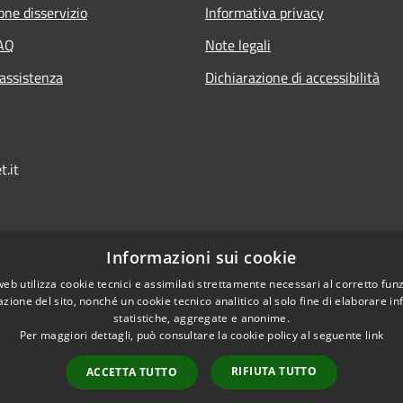
one disservizio
Informativa privacy
FAQ
Note legali
 assistenza
Dichiarazione di accessibilità
t.it
Informazioni sui cookie
web utilizza cookie tecnici e assimilati strettamente necessari al corretto fu
azione del sito, nonché un cookie tecnico analitico al solo fine di elaborare i
statistiche, aggregate e anonime.
Per maggiori dettagli, può consultare la cookie policy al seguente
link
RIFIUTA TUTTO
ACCETTA TUTTO
l sito
Copyright © 2026 • Comu
Extranet