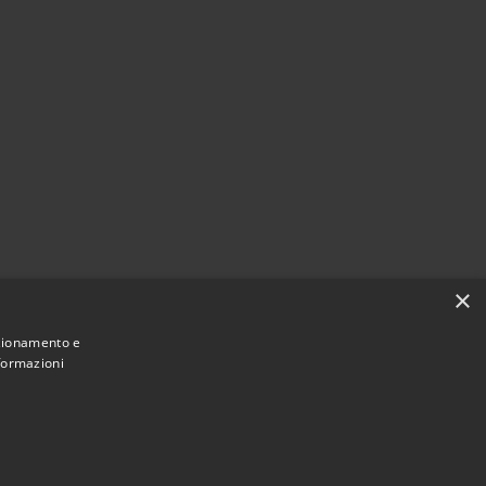
×
nzionamento e
nformazioni
Municipium
ne di Rocchetta Sant'Antonio • Powered by
•