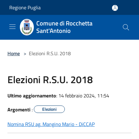
Salta al contenuto principale
Regione Puglia
Comune di Rocchetta
Sant'Antonio
Home
>
Elezioni R.S.U. 2018
Elezioni R.S.U. 2018
Ultimo aggiornamento
: 14 febbraio 2024, 11:54
Argomenti
:
Elezioni
Nomina RSU ag. Mangino Mario - DiCCAP