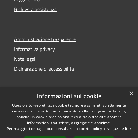
Richiesta assistenza
Amministrazione trasparente
Informativa privacy
Note legali
Dichiarazione di accessibilità
×
Informazioni sui cookie
RSS
Copyright © 2026 • Comune di
Questo sito web utilizza cookie tecnici e assimilati strettamente
Accessibilità
Rocchetta Sant'Antonio •
necessari al corretto funzionamento e alla navigazione del sito,
Privacy
Municipium
Powered by
•
nonché un cookie tecnico analitico al solo fine di elaborare
Cookie
Accesso redazione
informazioni statistiche, aggregate e anonime.
Mappa del sito
Per maggiori dettagli, può consultare la cookie policy al seguente
link
Extranet