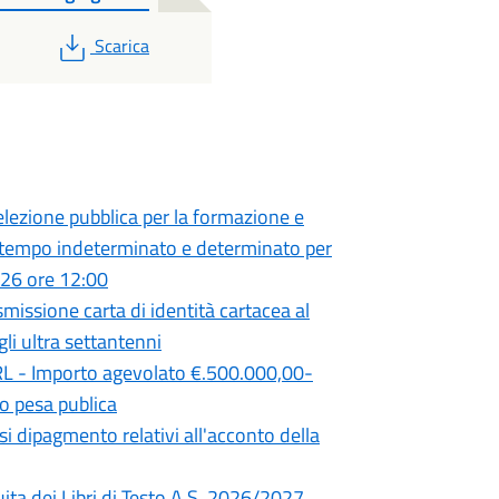
PDF
Scarica
ezione pubblica per la formazione e
a tempo indeterminato e determinato per
026 ore 12:00
smissione carta di identità cartacea al
gli ultra settantenni
 - Importo agevolato €.500.000,00-
o pesa publica
si dipagmento relativi all'acconto della
ita dei Libri di Testo A.S. 2026/2027