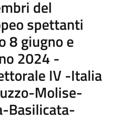
embri del
peo spettanti
to 8 giugno e
no 2024 -
ttorale IV -Italia
ruzzo-Molise-
-Basilicata-