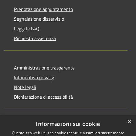
Prenotazione appuntamento
Segnalazione disservizio
Leggi le FAQ
Richiesta assistenza
Amministrazione trasparente
Informativa privacy
Note legali
Dichiarazione di accessibilità
×
Informazioni sui cookie
RSS
Copyright © 2026 • Comune di
Questo sito web utilizza cookie tecnici e assimilati strettamente
Accessibilità
Rocchetta Sant'Antonio •