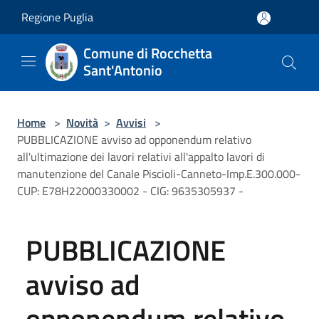
Salta al contenuto principale
Regione Puglia
Comune di Rocchetta
Sant'Antonio
Home
>
Novità
>
Avvisi
>
PUBBLICAZIONE avviso ad opponendum relativo
all'ultimazione dei lavori relativi all'appalto lavori di
manutenzione del Canale Piscioli-Canneto-Imp.E.300.000-
CUP: E78H22000330002 - CIG: 9635305937 -
PUBBLICAZIONE
avviso ad
opponendum relativo